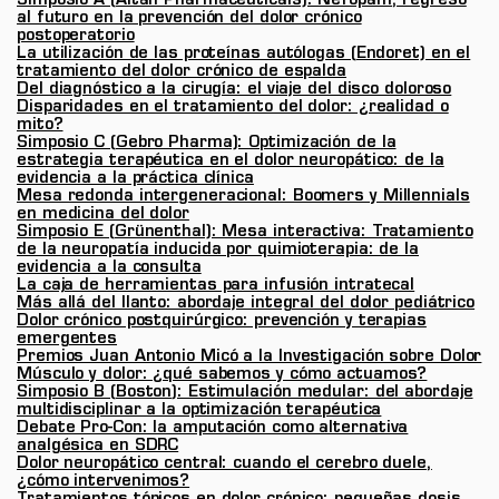
Simposio A (Altan Pharmaceuticals): Nefopam, regreso
al futuro en la prevención del dolor crónico
postoperatorio
La utilización de las proteínas autólogas (Endoret) en el
tratamiento del dolor crónico de espalda
Del diagnóstico a la cirugía: el viaje del disco doloroso
Disparidades en el tratamiento del dolor: ¿realidad o
mito?
Simposio C (Gebro Pharma): Optimización de la
estrategia terapéutica en el dolor neuropático: de la
evidencia a la práctica clínica
Mesa redonda intergeneracional: Boomers y Millennials
en medicina del dolor
Simposio E (Grünenthal): Mesa interactiva: Tratamiento
de la neuropatía inducida por quimioterapia: de la
evidencia a la consulta
La caja de herramientas para infusión intratecal
Más allá del llanto: abordaje integral del dolor pediátrico
Dolor crónico postquirúrgico: prevención y terapias
emergentes
Premios Juan Antonio Micó a la Investigación sobre Dolor
Músculo y dolor: ¿qué sabemos y cómo actuamos?
Simposio B (Boston): Estimulación medular: del abordaje
multidisciplinar a la optimización terapéutica
Debate Pro-Con: la amputación como alternativa
analgésica en SDRC
Dolor neuropático central: cuando el cerebro duele,
¿cómo intervenimos?