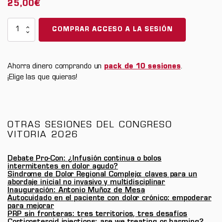
25,00
€
Congreso
COMPRAR ACCESO A LA SESIÓN
Vitoria
2026
-
Ahorra dinero comprando un
pack de 10 sesiones
.
La
¡Elige las que quieras!
fascia:
¿culpable
oculta
del
OTRAS SESIONES DEL CONGRESO
dolor
VITORIA 2026
crónico?
cantidad
Debate Pro-Con: ¿Infusión continua o bolos
intermitentes en dolor agudo?
Síndrome de Dolor Regional Complejo: claves para un
abordaje inicial no invasivo y multidisciplinar
Inauguración: Antonio Muñoz de Mesa
Autocuidado en el paciente con dolor crónico: empoderar
para mejorar
PRP sin fronteras: tres territorios, tres desafíos