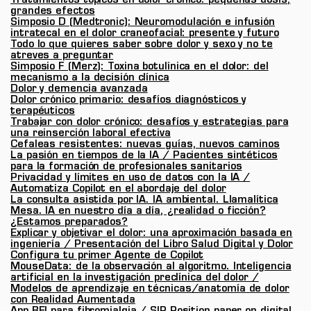
Tratamientos tópicos en dolor crónico: pequeñas dosis,
grandes efectos
Simposio D (Medtronic): Neuromodulación e infusión
intratecal en el dolor craneofacial: presente y futuro
Todo lo que quieres saber sobre dolor y sexo y no te
atreves a preguntar
Simposio F (Merz): Toxina botulínica en el dolor: del
mecanismo a la decisión clínica
Dolor y demencia avanzada
Dolor crónico primario: desafíos diagnósticos y
terapéuticos
Trabajar con dolor crónico: desafíos y estrategias para
una reinserción laboral efectiva
Cefaleas resistentes: nuevas guías, nuevos caminos
La pasión en tiempos de la IA / Pacientes sintéticos
para la formación de profesionales sanitarios
Privacidad y límites en uso de datos con la IA /
Automatiza Copilot en el abordaje del dolor
La consulta asistida por IA. IA ambiental. Llamalítica
Mesa. IA en nuestro día a día, ¿realidad o ficción?
¿Estamos preparados?
Explicar y objetivar el dolor: una aproximación basada en
ingeniería / Presentación del Libro Salud Digital y Dolor
Configura tu primer Agente de Copilot
MouseData: de la observación al algoritmo. Inteligencia
artificial en la investigación preclínica del dolor /
Modelos de aprendizaje en técnicas/anatomía de dolor
con Realidad Aumentada