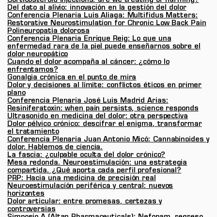
Corticosteroid injections: are we treating or harming?
Del dato al alivio: innovación en la gestión del dolor
Conferencia Plenaria Luis Aliaga: Multifidus Matters:
Restorative Neurostimulation for Chronic Low Back Pain
Polineuropatía dolorosa
Conferencia Plenaria Enrique Reig: Lo que una
enfermedad rara de la piel puede enseñarnos sobre el
dolor neuropático
Cuando el dolor acompaña al cáncer: ¿cómo lo
enfrentamos?
Gonalgia crónica en el punto de mira
Dolor y decisiones al límite: conflictos éticos en primer
plano
Conferencia Plenaria José Luis Madrid Arias:
Resiniferatoxin: when pain persists, science responds
Ultrasonido en medicina del dolor: otra perspectiva
Dolor pélvico crónico: descifrar el enigma, transformar
el tratamiento
Conferencia Plenaria Juan Antonio Micó: Cannabinoides y
dolor. Hablemos de ciencia.
La fascia: ¿culpable oculta del dolor crónico?
Mesa redonda. Neuroestimulación: una estrategia
compartida. ¿Qué aporta cada perfil profesional?
PRP: Hacia una medicina de precisión real
Neuroestimulación periférica y central: nuevos
horizontes
Dolor articular: entre promesas, certezas y
controversias