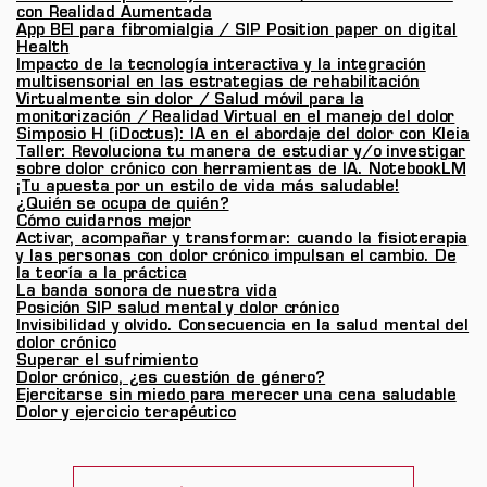
con Realidad Aumentada
App BEI para fibromialgia / SIP Position paper on digital
Health
Impacto de la tecnología interactiva y la integración
multisensorial en las estrategias de rehabilitación
Virtualmente sin dolor / Salud móvil para la
monitorización / Realidad Virtual en el manejo del dolor
Simposio H (iDoctus): IA en el abordaje del dolor con Kleia
Taller: Revoluciona tu manera de estudiar y/o investigar
sobre dolor crónico con herramientas de IA. NotebookLM
¡Tu apuesta por un estilo de vida más saludable!
¿Quién se ocupa de quién?
Cómo cuidarnos mejor
Activar, acompañar y transformar: cuando la fisioterapia
y las personas con dolor crónico impulsan el cambio. De
la teoría a la práctica
La banda sonora de nuestra vida
Posición SIP salud mental y dolor crónico
Invisibilidad y olvido. Consecuencia en la salud mental del
dolor crónico
Superar el sufrimiento
Dolor crónico, ¿es cuestión de género?
Ejercitarse sin miedo para merecer una cena saludable
Dolor y ejercicio terapéutico