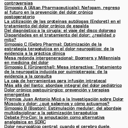
controversias
Simposio A (Altan Pharmaceuticals): Nefopam, regreso
al futuro en la prevención del dolor crónico
postoperatorio
La utilización de las proteínas autólogas (Endoret) en el
tratamiento del dolor crónico de espalda
Del diagnóstico a la cirugía: el viaje del disco doloroso
Disparidades en el tratamiento del dolor: ¿realidad o
mito?
Simposio C (Gebro Pharma): Optimización de la
estrategia terapéutica en el dolor neuropático: de la
evidencia a la práctica clínica
Mesa redonda intergeneracional: Boomers y Millennials
en medicina del dolor
Simposio E (Grünenthal): Mesa interactiva: Tratamiento
de la neuropatía inducida por quimioterapia: de la
evidencia a la consulta
La caja de herramientas para infusión intratecal
Más allá del llanto: abordaje integral del dolor pediátrico
Dolor crónico postquirúrgico: prevención y terapias
emergentes
Premios Juan Antonio Micó a la Investigación sobre Dolor
Músculo y dolor: ¿qué sabemos y cómo actuamos?
Simposio B (Boston): Estimulación medular: del abordaje
multidisciplinar a la optimización terapéutica
Debate Pro-Con: la amputación como alternativa
analgésica en SDRC
Dolor neuropático central: cuando el cerebro duele,