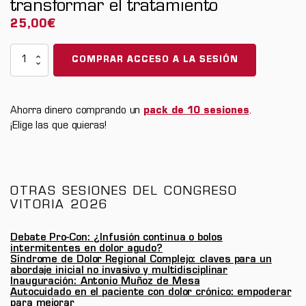
transformar el tratamiento
25,00
€
Congreso
COMPRAR ACCESO A LA SESIÓN
Vitoria
2026
-
Ahorra dinero comprando un
pack de 10 sesiones
.
Dolor
¡Elige las que quieras!
pélvico
crónico:
descifrar
el
OTRAS SESIONES DEL CONGRESO
enigma,
VITORIA 2026
transformar
el
Debate Pro-Con: ¿Infusión continua o bolos
intermitentes en dolor agudo?
tratamiento
Síndrome de Dolor Regional Complejo: claves para un
cantidad
abordaje inicial no invasivo y multidisciplinar
Inauguración: Antonio Muñoz de Mesa
Autocuidado en el paciente con dolor crónico: empoderar
para mejorar