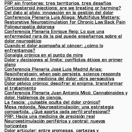
PRP sin fronteras: tres territorios, tres desafíos
Corticosteroid injections: are we treating or harming?
Del dato al alivio: innovación en la gestión del dolor
Conferencia Plenaria Luis Aliaga: Multifidus Matters:
Restorative Neurostimulation for Chronic Low Back Pain
Polineuropatía dolorosa
Conferencia Plenaria Enrique Reig: Lo que una
enfermedad rara de la piel puede enseñarnos sobre el
dolor neuropático
Cuando el dolor acompaña al cáncer: ¿cómo lo
enfrentamos?
Gonalgia crónica en el punto de mira
Dolor y decisiones al límite: conflictos éticos en primer
plano
Conferencia Plenaria José Luis Madrid Arias:
Resiniferatoxin: when pain persists, science responds
Ultrasonido en medicina del dolor: otra perspectiva
Dolor pélvico crónico: descifrar el enigma, transformar
el tratamiento
Conferencia Plenaria Juan Antonio Micó: Cannabinoides y
dolor. Hablemos de ciencia.
La fascia: ¿culpable oculta del dolor crónico?
Mesa redonda. Neuroestimulación: una estrategia
compartida. ¿Qué aporta cada perfil profesional?
PRP: Hacia una medicina de precisión real
Neuroestimulación periférica y central: nuevos
horizontes
Dolor articular: entre promesas, certezas y