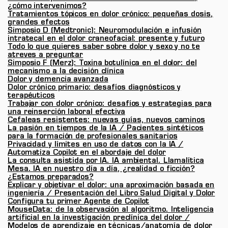
¿cómo intervenimos?
Tratamientos tópicos en dolor crónico: pequeñas dosis,
grandes efectos
Simposio D (Medtronic): Neuromodulación e infusión
intratecal en el dolor craneofacial: presente y futuro
Todo lo que quieres saber sobre dolor y sexo y no te
atreves a preguntar
Simposio F (Merz): Toxina botulínica en el dolor: del
mecanismo a la decisión clínica
Dolor y demencia avanzada
Dolor crónico primario: desafíos diagnósticos y
terapéuticos
Trabajar con dolor crónico: desafíos y estrategias para
una reinserción laboral efectiva
Cefaleas resistentes: nuevas guías, nuevos caminos
La pasión en tiempos de la IA / Pacientes sintéticos
para la formación de profesionales sanitarios
Privacidad y límites en uso de datos con la IA /
Automatiza Copilot en el abordaje del dolor
La consulta asistida por IA. IA ambiental. Llamalítica
Mesa. IA en nuestro día a día, ¿realidad o ficción?
¿Estamos preparados?
Explicar y objetivar el dolor: una aproximación basada en
ingeniería / Presentación del Libro Salud Digital y Dolor
Configura tu primer Agente de Copilot
MouseData: de la observación al algoritmo. Inteligencia
artificial en la investigación preclínica del dolor /
Modelos de aprendizaje en técnicas/anatomía de dolor