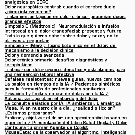
analgésica en SDRC
Dolor neuropático central: cuando el cerebro duele,
¿cómo intervenimos?
Tratamientos tópicos en dolor crónico: pequeñas dosis,
grandes efectos
Simposio D (Medtronic): Neuromodulación e infusión
intratecal en el dolor craneofacial: presente y futuro
Todo lo que quieres saber sobre dolor y sexo y no te
atreves a preguntar
Simposio F (Merz): Toxina botulínica en el dolor: del
mecanismo a la decisión clínica
Dolor y demencia avanzada
Dolor crónico primario: desafíos diagnósticos y
terapéuticos
Trabajar con dolor crónico: desafíos y estrategias para
una reinserción laboral efectiva
Cefaleas resistentes: nuevas guías, nuevos caminos
La pasión en tiempos de la IA / Pacientes sintéticos
para la formación de profesionales sanitarios
Privacidad y límites en uso de datos con la IA /
Automatiza Copilot en el abordaje del dolor
La consulta asistida por IA. IA ambiental. Llamalítica
Mesa. IA en nuestro día a día, ¿realidad o ficción?
¿Estamos preparados?
Explicar y objetivar el dolor: una aproximación basada en
ingeniería / Presentación del Libro Salud Digital y Dolor
Configura tu primer Agente de Copilot
MouseData: de la observación al algoritmo. Inteligencia