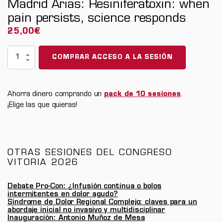
Madrid Arias: Resiniferatoxin: when
pain persists, science responds
25,00
€
Congreso
COMPRAR ACCESO A LA SESIÓN
Vitoria
2026
-
Ahorra dinero comprando un
pack de 10 sesiones
.
Conferencia
¡Elige las que quieras!
Plenaria
José
Luis
Madrid
OTRAS SESIONES DEL CONGRESO
Arias:
VITORIA 2026
Resiniferatoxin:
when
Debate Pro-Con: ¿Infusión continua o bolos
intermitentes en dolor agudo?
pain
Síndrome de Dolor Regional Complejo: claves para un
persists,
abordaje inicial no invasivo y multidisciplinar
Inauguración: Antonio Muñoz de Mesa
science