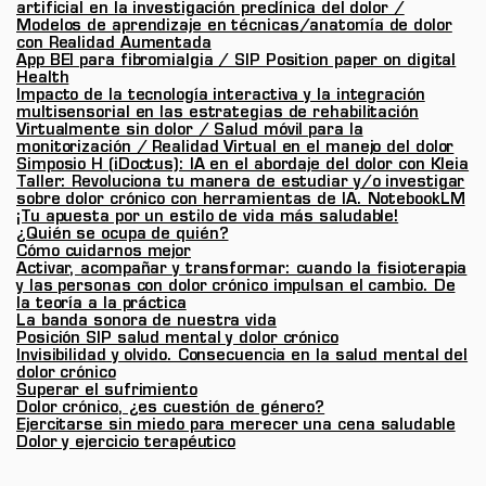
artificial en la investigación preclínica del dolor /
Modelos de aprendizaje en técnicas/anatomía de dolor
con Realidad Aumentada
App BEI para fibromialgia / SIP Position paper on digital
Health
Impacto de la tecnología interactiva y la integración
multisensorial en las estrategias de rehabilitación
Virtualmente sin dolor / Salud móvil para la
monitorización / Realidad Virtual en el manejo del dolor
Simposio H (iDoctus): IA en el abordaje del dolor con Kleia
Taller: Revoluciona tu manera de estudiar y/o investigar
sobre dolor crónico con herramientas de IA. NotebookLM
¡Tu apuesta por un estilo de vida más saludable!
¿Quién se ocupa de quién?
Cómo cuidarnos mejor
Activar, acompañar y transformar: cuando la fisioterapia
y las personas con dolor crónico impulsan el cambio. De
la teoría a la práctica
La banda sonora de nuestra vida
Posición SIP salud mental y dolor crónico
Invisibilidad y olvido. Consecuencia en la salud mental del
dolor crónico
Superar el sufrimiento
Dolor crónico, ¿es cuestión de género?
Ejercitarse sin miedo para merecer una cena saludable
Dolor y ejercicio terapéutico