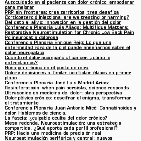
Autocuidado en el paciente con dolor crónico: empoderar
responds
para mejorar
PRP sin fronteras: tres territorios, tres desafíos
cantidad
Corticosteroid injections: are we treating or harming?
Del dato al alivio: innovación en la gestión del dolor
Conferencia Plenaria Luis Aliaga: Multifidus Matters:
Restorative Neurostimulation for Chronic Low Back Pain
Polineuropatía dolorosa
Conferencia Plenaria Enrique Reig: Lo que una
enfermedad rara de la piel puede enseñarnos sobre el
dolor neuropático
Cuando el dolor acompaña al cáncer: ¿cómo lo
enfrentamos?
Gonalgia crónica en el punto de mira
Dolor y decisiones al límite: conflictos éticos en primer
plano
Conferencia Plenaria José Luis Madrid Arias:
Resiniferatoxin: when pain persists, science responds
Ultrasonido en medicina del dolor: otra perspectiva
Dolor pélvico crónico: descifrar el enigma, transformar
el tratamiento
Conferencia Plenaria Juan Antonio Micó: Cannabinoides y
dolor. Hablemos de ciencia.
La fascia: ¿culpable oculta del dolor crónico?
Mesa redonda. Neuroestimulación: una estrategia
compartida. ¿Qué aporta cada perfil profesional?
PRP: Hacia una medicina de precisión real
Neuroestimulación periférica y central: nuevos